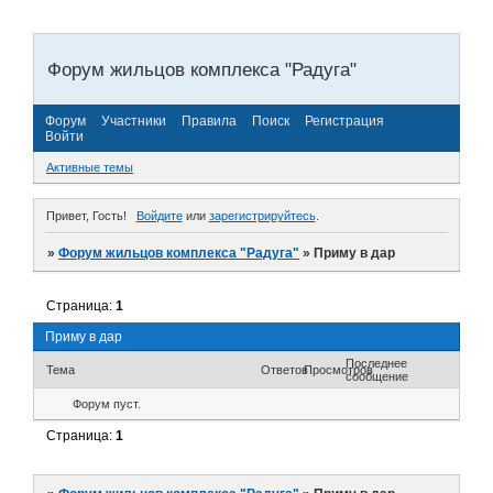
Форум жильцов комплекса "Радуга"
Форум
Участники
Правила
Поиск
Регистрация
Войти
Активные темы
Привет, Гость!
Войдите
или
зарегистрируйтесь
.
»
Форум жильцов комплекса "Радуга"
»
Приму в дар
Страница:
1
Приму в дар
Последнее
Тема
Ответов
Просмотров
сообщение
Форум пуст.
Страница:
1