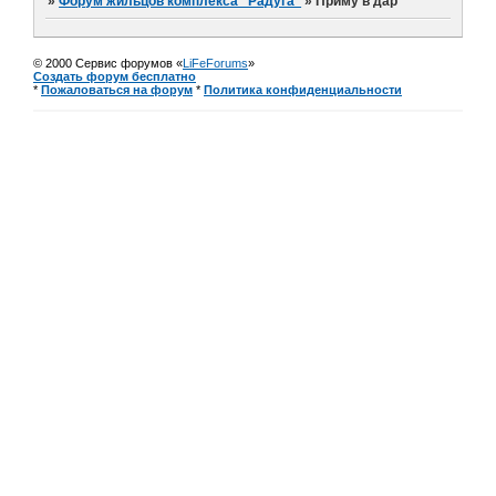
»
Форум жильцов комплекса "Радуга"
»
Приму в дар
© 2000 Сервис форумов «
LiFeForums
»
Создать форум бесплатно
*
Пожаловаться на форум
*
Политика конфиденциальности