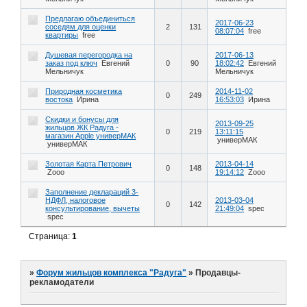
Предлагаю объединиться
2017-06-23
соседям для оценки
2
131
08:07:04
free
квартиры
free
Душевая перегородка на
2017-06-13
заказ под ключ
Евгений
0
90
18:02:42
Евгений
Мельничук
Мельничук
Природная косметика
2014-11-02
0
249
востока
Ирина
16:53:03
Ирина
Скидки и бонусы для
2013-09-25
жильцов ЖК Радуга -
0
219
13:11:15
магазин Apple универМАК
универМАК
универМАК
Золотая Карта Петрович
2013-04-14
0
148
Zooo
19:14:12
Zooo
Заполнение деклараций 3-
НДФЛ, налоговое
2013-03-04
0
142
консультирование, вычеты
21:49:04
spec
spec
Страница:
1
»
Форум жильцов комплекса "Радуга"
»
Продавцы-
рекламодатели