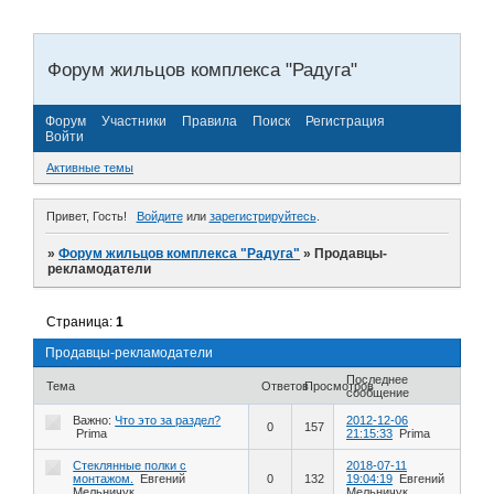
Форум жильцов комплекса "Радуга"
Форум
Участники
Правила
Поиск
Регистрация
Войти
Активные темы
Привет, Гость!
Войдите
или
зарегистрируйтесь
.
»
Форум жильцов комплекса "Радуга"
»
Продавцы-
рекламодатели
Страница:
1
Продавцы-рекламодатели
Последнее
Тема
Ответов
Просмотров
сообщение
Важно:
Что это за раздел?
2012-12-06
0
157
Prima
21:15:33
Prima
Стеклянные полки с
2018-07-11
монтажом.
Евгений
0
132
19:04:19
Евгений
Мельничук
Мельничук