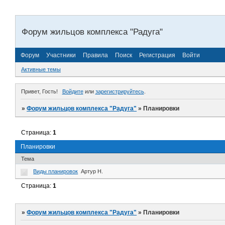
Форум жильцов комплекса "Радуга"
Форум
Участники
Правила
Поиск
Регистрация
Войти
Активные темы
Привет, Гость!
Войдите
или
зарегистрируйтесь
.
»
Форум жильцов комплекса "Радуга"
»
Планировки
Страница:
1
Планировки
Тема
Виды планировок
Артур Н.
Страница:
1
»
Форум жильцов комплекса "Радуга"
»
Планировки