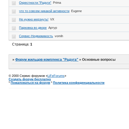
Окрестности "Радуги"
Prima
что то совсем никакой активности
Eugene
Не нужно мерзнуть!
VX
Парковка во дворе
Артур
Сервис-Недвижимость
vomih
Страница:
1
»
Форум жильцов комплекса "Радуга"
»
Основные вопросы
© 2000 Сервис форумов «
LiFeForums
»
Создать форум бесплатно
*
Пожаловаться на форум
*
Политика конфиденциальности