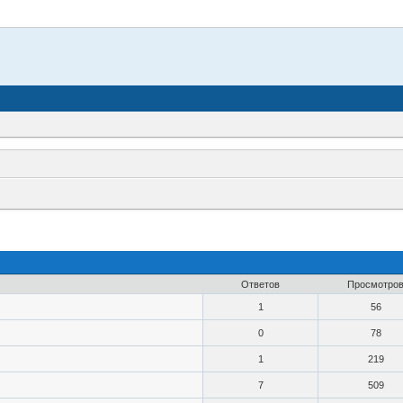
Ответов
Просмотро
1
56
0
78
1
219
7
509