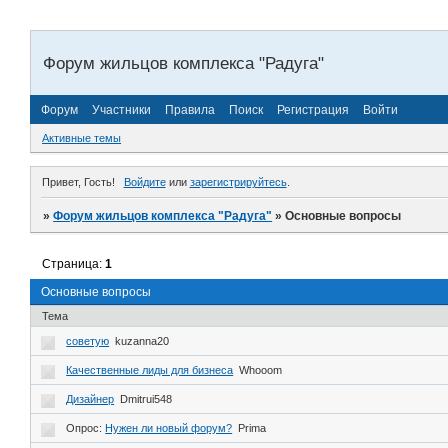
Форум жильцов комплекса "Радуга"
Форум
Участники
Правила
Поиск
Регистрация
Войти
Активные темы
Привет, Гость!
Войдите
или
зарегистрируйтесь
.
»
Форум жильцов комплекса "Радуга"
»
Основные вопросы
Страница:
1
Основные вопросы
Тема
советую
kuzanna20
Качественные лиды для бизнеса
Whooom
Дизайнер
Dmitrui548
Опрос:
Нужен ли новый форум?
Prima