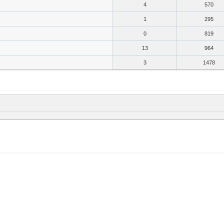
4
570
1
295
0
819
13
964
3
1478