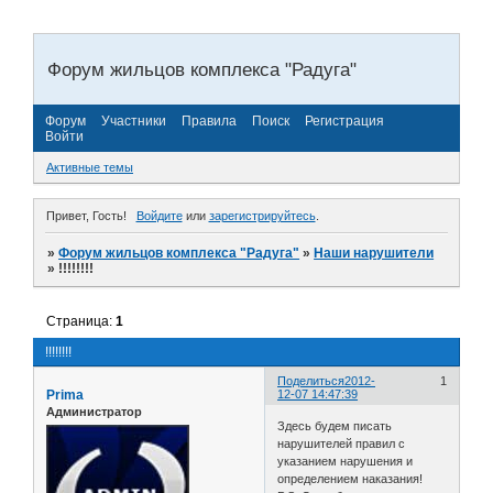
Форум жильцов комплекса "Радуга"
Форум
Участники
Правила
Поиск
Регистрация
Войти
Активные темы
Привет, Гость!
Войдите
или
зарегистрируйтесь
.
»
Форум жильцов комплекса "Радуга"
»
Наши нарушители
»
!!!!!!!!
Страница:
1
!!!!!!!!
Поделиться
2012-
1
Prima
12-07 14:47:39
Администратор
Здесь будем писать
нарушителей правил с
указанием нарушения и
определением наказания!